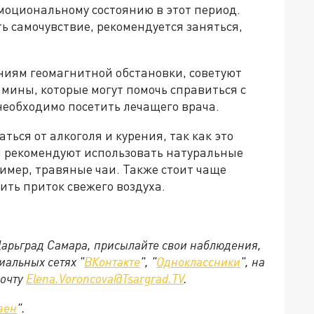
моциональному состоянию в этот период.
ь самочувствие, рекомендуется заняться,
ениям геомагнитной обстановки, советуют
амины, которые могут помочь справиться с
необходимо посетить лечащего врача.
ться от алкоголя и курения, так как это
ы рекомендуют использовать натуральные
имер, травяные чаи. Также стоит чаще
ть приток свежего воздуха.
 Царьград Самара, присылайте свои наблюдения,
иальных сетях "
ВКонтакте
", "
Одноклассники
", на
почту
Elena.Voroncova@Tsargrad.TV
.
зен
".