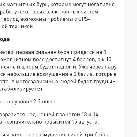
ных магнитных бурь, которые могут негативно
работу некоторых электронных систем.
 период возможны проблемы с GPS-
ной техникой.
года
етео, первая сильная буря придется на 1
еомагнитном поле достигнут 4 баллов, а к 10
олнечный шторм будет недолги. Уже через пару
тся небольшие возмущения в 3 балла, которые
вгуста. У метеозависимых людей будет трудным
 стабилизируется.
он на уровне 2 баллов.
зразится над нашей планетой 13 и 14
з незначительно повысится 15 августа.
аться заметное возмущение силой три балла.