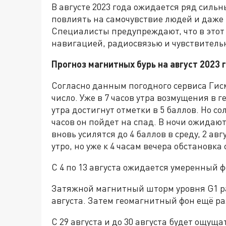
В августе 2023 года ожидается ряд силь
повлиять на самочувствие людей и даже 
Специалисты предупреждают, что в этот
навигацией, радиосвязью и чувствитель
Прогноз магнитных бурь на август 2023 
Согласно данным погодного сервиса Гисм
число. Уже в 7 часов утра возмущения в г
утра достигнут отметки в 5 баллов. Но с
часов он пойдет на спад. В ночи ожидаю
вновь усилятся до 4 баллов в среду, 2 а
утро, но уже к 4 часам вечера обстановка
С 4 по 13 августа ожидается умеренный ф
Затяжной магнитный шторм уровня G1 ра
августа. Затем геомагнитный фон ещё ра
С 29 августа и до 30 августа будет ощущ