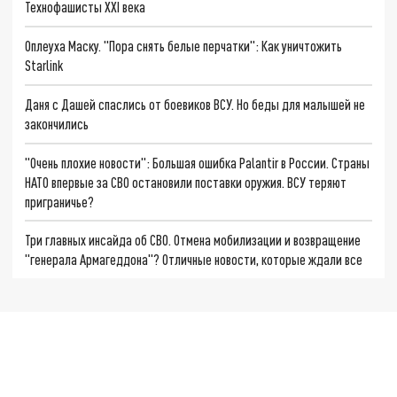
Технофашисты XXI века
Оплеуха Маску. "Пора снять белые перчатки": Как уничтожить
Starlink
Даня с Дашей спаслись от боевиков ВСУ. Но беды для малышей не
закончились
"Очень плохие новости": Большая ошибка Palantir в России. Страны
НАТО впервые за СВО остановили поставки оружия. ВСУ теряют
приграничье?
Три главных инсайда об СВО. Отмена мобилизации и возвращение
"генерала Армагеддона"? Отличные новости, которые ждали все