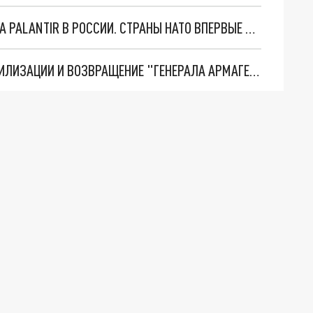
"ОЧЕНЬ ПЛОХИЕ НОВОСТИ": БОЛЬШАЯ ОШИБКА PALANTIR В РОССИИ. СТРАНЫ НАТО ВПЕРВЫЕ ЗА СВО ОСТАНОВИЛИ ПОСТАВКИ ОРУЖИЯ. ВСУ ТЕРЯЮТ ПРИГРАНИЧЬЕ?
ТРИ ГЛАВНЫХ ИНСАЙДА ОБ СВО. ОТМЕНА МОБИЛИЗАЦИИ И ВОЗВРАЩЕНИЕ "ГЕНЕРАЛА АРМАГЕДДОНА"? ОТЛИЧНЫЕ НОВОСТИ, КОТОРЫЕ ЖДАЛИ ВСЕ