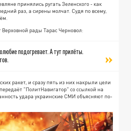
евляне принялись ругать Зеленского - как
ледний раз, а сирены молчат. Судя по всему,
ём.
т Верховной рады Тарас Черновол:
олюбие подогревает. А тут прилёты.
тов.
ских ракет, и сразу пять из них накрыли цели
передаёт "ПолитНавигатор" со ссылкой на
данность удара украинские СМИ объясняют по-