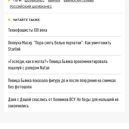
ТЕГИ:
ШОУБИЗНЕС
БЬЯНКА
БЬЯНКА ИНТЕРВЬЮ
РОССИЙСКИЙ ШОУБИЗНЕС
ЧИТАЙТЕ ТАКЖЕ:
Технофашисты XXI века
Оплеуха Маску. "Пора снять белые перчатки": Как уничтожить
Starlink
«Господи, как я могла?» Певица Бьянка прокомментировала
поцелуй с рэпером Natan
Певица Бьянка показала фигуру до и после похудения на снимках
без фотошопа
Даня с Дашей спаслись от боевиков ВСУ. Но беды для малышей не
закончились