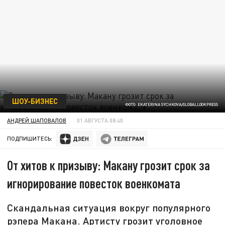
ШОУ-БИЗНЕС
ФОТО: EKATERINA SYCHKOVA/GLOBALLOOKPRESS
АНДРЕЙ ШАПОВАЛОВ
01 АВГУСТА 08:40
ПОДПИШИТЕСЬ:
От хитов к призыву: Макану грозит срок за
игнорирование повесток военкомата
Скандальная ситуация вокруг популярного
рэпера Макана. Артисту грозит уголовное