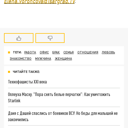
Elena.Voroncova@Tsargrad.TV
.
ТЕГИ:
РАБОТА
ОФИС
БРАК
СЕМЬЯ
ОТНОШЕНИЯ
ЛЮБОВЬ
ЗНАКОМСТВО
МУЖЧИНА
ЖЕНЩИНА
ЧИТАЙТЕ ТАКЖЕ:
Технофашисты XXI века
Оплеуха Маску. "Пора снять белые перчатки": Как уничтожить
Starlink
Даня с Дашей спаслись от боевиков ВСУ. Но беды для малышей не
закончились