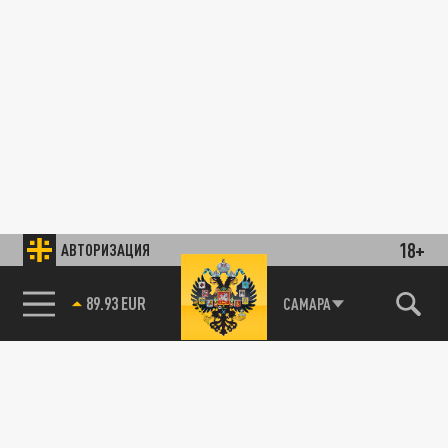
18+
АВТОРИЗАЦИЯ
85.64 BRENT
САМАРА
89.93 EUR