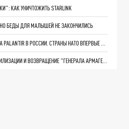
ТКИ": КАК УНИЧТОЖИТЬ STARLINK
. НО БЕДЫ ДЛЯ МАЛЫШЕЙ НЕ ЗАКОНЧИЛИСЬ
"ОЧЕНЬ ПЛОХИЕ НОВОСТИ": БОЛЬШАЯ ОШИБКА PALANTIR В РОССИИ. СТРАНЫ НАТО ВПЕРВЫЕ ЗА СВО ОСТАНОВИЛИ ПОСТАВКИ ОРУЖИЯ. ВСУ ТЕРЯЮТ ПРИГРАНИЧЬЕ?
ТРИ ГЛАВНЫХ ИНСАЙДА ОБ СВО. ОТМЕНА МОБИЛИЗАЦИИ И ВОЗВРАЩЕНИЕ "ГЕНЕРАЛА АРМАГЕДДОНА"? ОТЛИЧНЫЕ НОВОСТИ, КОТОРЫЕ ЖДАЛИ ВСЕ