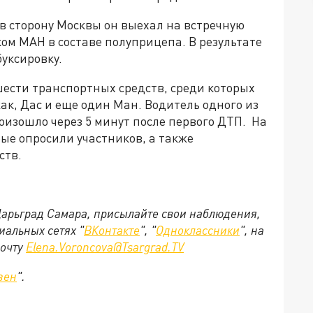
в сторону Москвы он выехал на встречную
ком МАН в составе полуприцепа. В результате
уксировку.
шести транспортных средств, среди которых
ак, Дас и еще один Ман. Водитель одного из
оизошло через 5 минут после первого ДТП. На
ые опросили участников, а также
ств.
 Царьград Самара, присылайте свои наблюдения,
иальных сетях "
ВКонтакте
", "
Одноклассники
", на
почту
Elena.Voroncova@Tsargrad.TV
зен
".