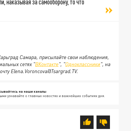
и, наказывая за самооборону, то что
 Царьград Самара, присылайте свои наблюдения,
иальных сетях "
ВКонтакте
", "
Одноклассники
", на
очту Elena.Voroncova@Tsargrad.TV.
сывайтесь на наши каналы
ыми узнавайте о главных новостях и важнейших событиях дня.