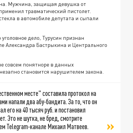
ина. Мужчина, защищая девушка от
применил травматический пистолет.
стекла в автомобиле депутата и сыпали
уголовное дело, Турусин признан
ле Александра Бастрыкина и Центрального
не совсем понятноре в данных
внезапно становится нарушителем закона.
ественном месте" составила протокол на
ами напали два абу-бандита. За то, что он
ал его на 40 тысяч руб. и постановил
т. Это не шутка, не бред, смотрите
оем
Telegram
-канале Михаил Матвеев
.