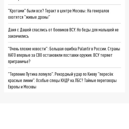
"Кротами" были все? Теракт в центре Москвы: На генералов
охотятся "живые дроны"
Даня с Дашей спаслись от боевиков ВСУ. Но беды для малышей не
закончились
"Очень плохие новости": Большая ошибка Palantir в России. Страны
НАТО впервые за СВО остановили поставки оружия. ВСУ теряют
приграничье?
"Терпение Путина лопнуло". Рекордный удар по Киеву "пересёк
красные линии". Особые спецы КНДР на ЛБС? Тайные переговоры
Европы и Москвы