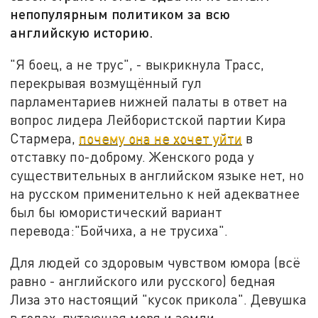
непопулярным политиком за всю
английскую историю.
"Я боец, а не трус", - выкрикнула Трасс,
перекрывая возмущённый гул
парламентариев нижней палаты в ответ на
вопрос лидера Лейбористской партии Кира
Стармера,
почему она не хочет уйти
в
отставку по-доброму. Женского рода у
существительных в английском языке нет, но
на русском применительно к ней адекватнее
был бы юмористический вариант
перевода:"Бойчиха, а не трусиха".
Для людей со здоровым чувством юмора (всё
равно - английского или русского) бедная
Лиза это настоящий "кусок прикола". Девушка
в годах, путающая моря и земли,