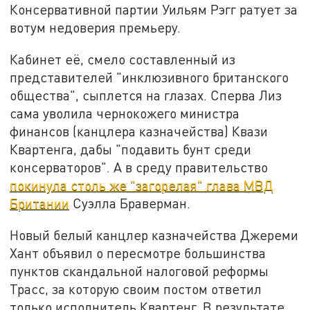
Консервативной партии Уильям Рэгг ратует за
вотум недоверия премьеру.
Кабинет её, смело составленный из
представителей "инклюзивного британского
общества", сыплется на глазах. Сперва Лиз
сама уволила чернокожего министра
финансов (канцлера казначейства) Квази
Квартенга, дабы "подавить бунт среди
консерваторов". А в среду правительство
покинула столь же "загорелая" глава МВД
Британии
Суэлла Браверман.
Новый белый канцлер казначейства Джереми
Хант объявил о пересмотре большинства
пунктов скандальной налоговой реформы
Трасс, за которую своим постом ответил
только исполнитель Квартенг. В результате