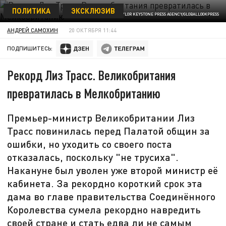
ПОЛИТИКА
ЭКСКЛЮЗИВ
© STEVE TAYLOR KEYSTONE PRESS AGENCY/GLOBALLOOKPRESS
АНДРЕЙ САМОХИН
20 ОКТЯБРЯ 11:44
ПОДПИШИТЕСЬ:
Рекорд Лиз Трасс. Великобритания
превратилась в Мелкобританию
Премьер-министр Великобритании Лиз
Трасс повинилась перед Палатой общин за
ошибки, но уходить со своего поста
отказалась, поскольку "не трусиха".
Накануне был уволен уже второй министр её
кабинета. За рекордно короткий срок эта
дама во главе правительства Соединённого
Королевства сумела рекордно навредить
своей стране и стать едва ли не самым