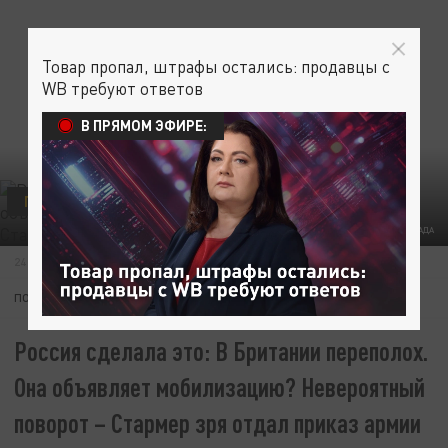
Товар пропал, штрафы остались: продавцы с
WB требуют ответов
В ПРЯМОМ ЭФИРЕ:
ПОЛИТИКА
ФОТО: КОЛЛАЖ ЦАРЬГРАДА
24 АПРЕЛЯ 04:00
ПОДПИШИТЕСЬ:
Россия сделала это: В Британии переполох.
Она объявляет мобилизацию? Невероятный
поворот – Стармер зря отдал приказ армии