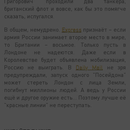
Григорович" проходили два танкера,
британский флот и вовсе, как бы это помягче
сказать, испугался.
В общем, немудрено.
Express
признаёт – если
армия России занимает второе место в мире,
то Британии – восьмое. Только пусть в
Лондоне не надеются. Даже если в
Королевстве будет объявлена мобилизация,
Россию не выиграть. В
Daily Mail
не зря
предупреждали, запуск одного "Посейдона"
может стереть Лондон с лица Земли,
погибнут миллионы людей. А ведь у России
ещё и другое оружие есть... Поэтому лучше её
"красные линии" не переступать.