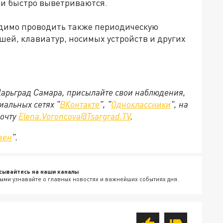
 и быстро выветриваются.
одимо проводить также периодическую
ей, клавиатур, носимых устройств и других
 Царьград Самара, присылайте свои наблюдения,
иальных сетях "
ВКонтакте
", "
Одноклассники
", на
почту
Elena.Voroncova@Tsargrad.TV
.
зен
".
сывайтесь на наши каналы
ыми узнавайте о главных новостях и важнейших событиях дня.