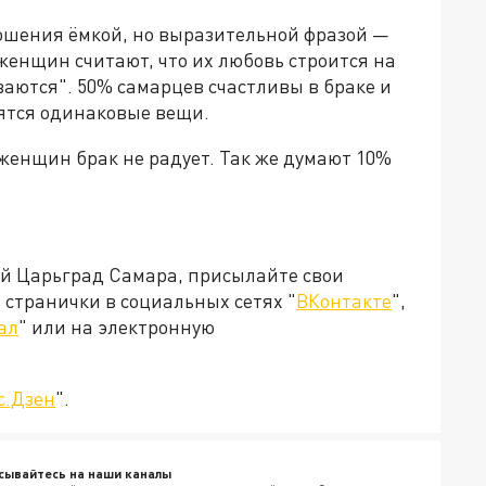
ошения ёмкой, но выразительной фразой —
женщин считают, что их любовь строится на
ются". 50% самарцев счастливы в браке и
ятся одинаковые вещи.
 женщин брак не радует. Так же думают 10%
ей Царьград Самара, присылайте свои
странички в социальных сетях "
ВКонтакте
",
ал
" или на электронную
с.Дзен
".
сывайтесь на наши каналы