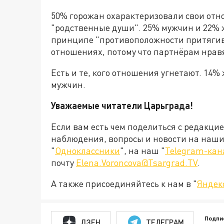
50% горожан охарактеризовали свои отн
"родственные души". 25% мужчин и 22% 
принципе "противоположности притягива
отношениях, потому что партнёрам нрав
Есть и те, кого отношения угнетают. 14%
мужчин.
Уважаемые читатели Царьграда!
Если вам есть чем поделиться с редакци
наблюдения, вопросы и новости на наши 
"
Одноклассники
", на наш "
Telegram-кан
почту
Elena.Voroncova@Tsargrad.TV
.
А также присоединяйтесь к нам в "
Яндек
Подпи
ДЗЕН
ТЕЛЕГРАМ