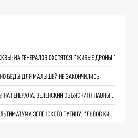
ОСКВЫ: НА ГЕНЕРАЛОВ ОХОТЯТСЯ "ЖИВЫЕ ДРОНЫ"
. НО БЕДЫ ДЛЯ МАЛЫШЕЙ НЕ ЗАКОНЧИЛИСЬ
"МЫ ВАС ЗАСТАВИМ": ЖУТКИЕ ДЕТАЛИ ОХОТЫ НА ГЕНЕРАЛА. ЗЕЛЕНСКИЙ ОБЪЯСНИЛ ГЛАВНЫЙ СМЫСЛ ТЕРАКТА В ЦЕНТРЕ МОСКВЫ
НОВОЕ МАСШТАБНЕЙШЕЕ НАСТУПЛЕНИЕ. ТРИ УЛЬТИМАТУМА ЗЕЛЕНСКОГО ПУТИНУ. "ЛЬВОВ КИМА" ПОСТАВЯТ НА ПВО? ГЛОБАЛЬНЫЙ ПРОРЫВ ПОД ЗАПОРОЖЬЕМ