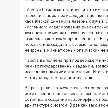
"Учёные Самарского университета имен
провели совместное исследование, посв
хаотической динамике лазерных лучей. 
численного моделирования физики точно
луч внезапно меняет свою внутреннюю ст
строгую и сложную упорядоченность. Рез
перспективе создавать особые нанолазер
нейроны в миниатюрных оптических нейр
Работа выполнена при поддержке Минис
рамках государственных заданий, возло
исследовательские организации. Итоги 
международном научном журнале.
В пресс-релизе отмечается, что при разр
искусственного интеллекта перспектив
фотоника и создание нейроморфных про
архитектуре с мозгом. В рамках такой к