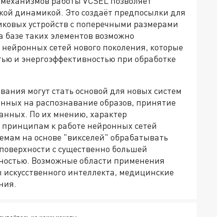
 механизмов работы VCSEL позволяет
кой динамикой. Это создаёт предпосылки для
иковых устройств с поперечными размерами
а базе таких элементов возможно
нейронных сетей нового поколения, которые
тью и энергоэффективностью при обработке
ования могут стать основой для новых систем
анных на распознавание образов, принятие
анных. По их мнению, характер
о принципам к работе нейронных сетей
стемам на основе "викселей" обрабатывать
поверхности с существенно большей
вностью. Возможные области применения
 искусственного интеллекта, медицинские
ния.