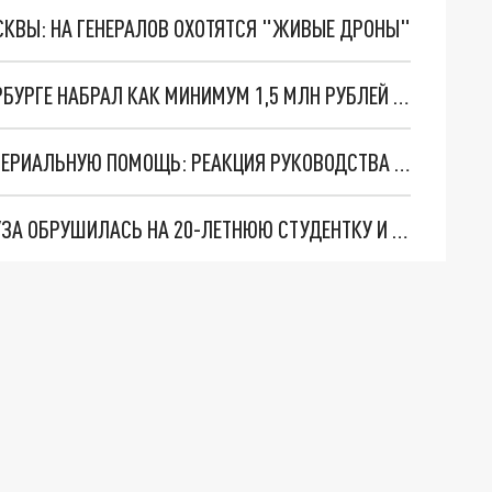
ОСКВЫ: НА ГЕНЕРАЛОВ ОХОТЯТСЯ "ЖИВЫЕ ДРОНЫ"
ДЕКАН ВУЗА ГРАЖДАНСКОЙ АВИАЦИИ В ПЕТЕРБУРГЕ НАБРАЛ КАК МИНИМУМ 1,5 МЛН РУБЛЕЙ ВЗЯТОК СО СТУДЕНТОВ
СЕМЬЕ ПОГИБШЕЙ ДЕВУШКИ ВУЗ ОКАЖЕТ МАТЕРИАЛЬНУЮ ПОМОЩЬ: РЕАКЦИЯ РУКОВОДСТВА ПОЛИТЕХА
В ИВАНОВЕ СТЕНА ЗАБРОШЕННОГО ЗДАНИЯ ВУЗА ОБРУШИЛАСЬ НА 20-ЛЕТНЮЮ СТУДЕНТКУ И УБИЛА ЕЕ