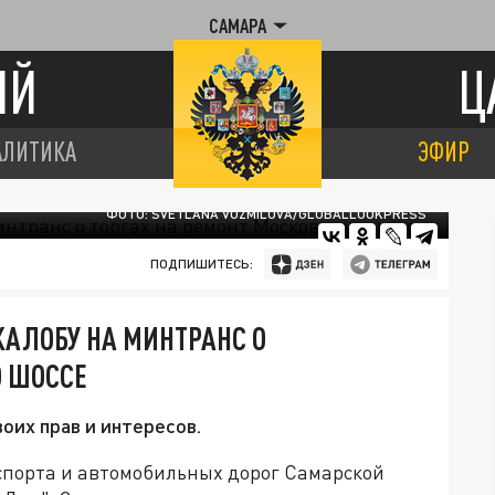
САМАРА
ИЙ
Ц
АЛИТИКА
ЭФИР
ФОТО: SVETLANA VOZMILOVA/GLOBALLOOKPRESS
ПОДПИШИТЕСЬ:
АЛОБУ НА МИНТРАНС О
О ШОССЕ
оих прав и интересов.
спорта и автомобильных дорог Самарской