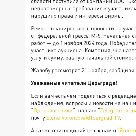
области поступила от компании ООО "Эк
неправомерные требования к участникам 
нарушило права и интересы фирмы.
Ремонт планировалось провести на участ
от федеральной трассы М-5. Начальная ст
работ — до 1 ноября 2024 года. Победит
участника аукциона. Компания, чье назв
услуги сумму, равную начальной стоимос
Жалобу рассмотрят 21 ноября, сообщили
Уважаемые читатели Царьграда!
Если вам есть чем поделиться с редакци
наблюдения, вопросы и новости на наши 
"
Одноклассники
", на наш "
Telegram-кан
почту
Elena.Voroncova@Tsargrad.TV
.
А также присоединяйтесь к нам в "
Яндек