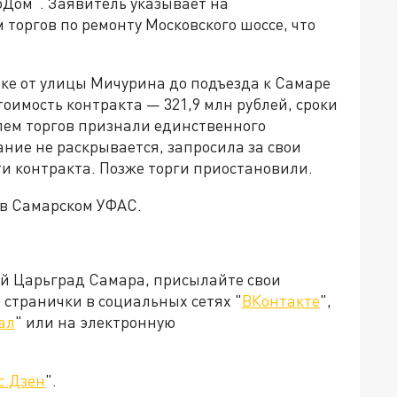
оДом". Заявитель указывает на
торгов по ремонту Московского шоссе, что
ке от улицы Мичурина до подъезда к Самаре
оимость контракта — 321,9 млн рублей, сроки
елем торгов признали единственного
ание не раскрывается, запросила за свои
ти контракта. Позже торги приостановили.
 в Самарском УФАС.
ей Царьград Самара, присылайте свои
странички в социальных сетях "
ВКонтакте
",
ал
" или на электронную
с.Дзен
".