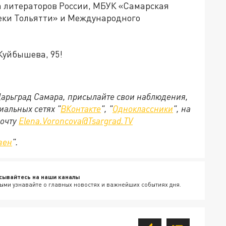
а литераторов России, МБУК «Самарская
еки Тольятти» и Международного
 Куйбышева, 95!
 Царьград Самара, присылайте свои наблюдения,
иальных сетях "
ВКонтакте
", "
Одноклассники
", на
почту
Elena.Voroncova@Tsargrad.TV
зен
".
сывайтесь на наши каналы
ыми узнавайте о главных новостях и важнейших событиях дня.