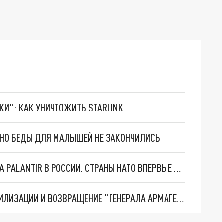
ТКИ": КАК УНИЧТОЖИТЬ STARLINK
. НО БЕДЫ ДЛЯ МАЛЫШЕЙ НЕ ЗАКОНЧИЛИСЬ
"ОЧЕНЬ ПЛОХИЕ НОВОСТИ": БОЛЬШАЯ ОШИБКА PALANTIR В РОССИИ. СТРАНЫ НАТО ВПЕРВЫЕ ЗА СВО ОСТАНОВИЛИ ПОСТАВКИ ОРУЖИЯ. ВСУ ТЕРЯЮТ ПРИГРАНИЧЬЕ?
ТРИ ГЛАВНЫХ ИНСАЙДА ОБ СВО. ОТМЕНА МОБИЛИЗАЦИИ И ВОЗВРАЩЕНИЕ "ГЕНЕРАЛА АРМАГЕДДОНА"? ОТЛИЧНЫЕ НОВОСТИ, КОТОРЫЕ ЖДАЛИ ВСЕ