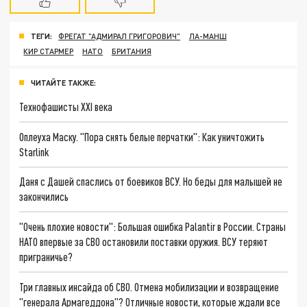
ТЕГИ:
ФРЕГАТ "АДМИРАЛ ГРИГОРОВИЧ"
ЛА-МАНШ
КИР СТАРМЕР
НАТО
БРИТАНИЯ
ЧИТАЙТЕ ТАКЖЕ:
Технофашисты XXI века
Оплеуха Маску. "Пора снять белые перчатки": Как уничтожить
Starlink
Даня с Дашей спаслись от боевиков ВСУ. Но беды для малышей не
закончились
"Очень плохие новости": Большая ошибка Palantir в России. Страны
НАТО впервые за СВО остановили поставки оружия. ВСУ теряют
приграничье?
Три главных инсайда об СВО. Отмена мобилизации и возвращение
"генерала Армагеддона"? Отличные новости, которые ждали все