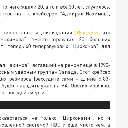
о, чего ждали 20, а то и все 30 лет, случилось.
онкретно – с крейсером "Адмирал Нахимов",
 пишет в статье для издания
19FortyFive
, что
Нахимова" вместо прежних 20 больших
т" теперь 60 гиперзвуковых "Цирконов", для
ал Нахимов", вставший на ремонт ещё в 1990-
носным ударным группам Запада. Этот крейсер
ких размеров (рассудите сами – длина с 83-
н будет наводить ужас на НАТОвских моряков.
о "звездой смерти".
хвастаться не только "Цирконами", но и
новлённой системой ПВО и ещё много чем, в