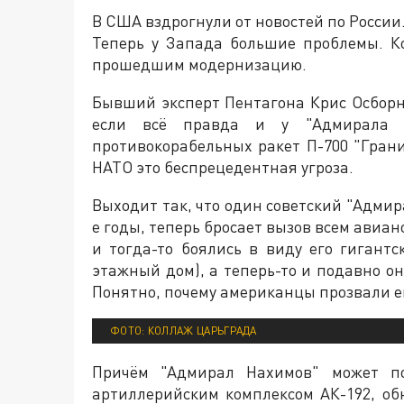
В США вздрогнули от новостей по России. Т
Теперь у Запада большие проблемы. К
прошедшим модернизацию.
Бывший эксперт Пентагона Крис Осборн
если всё правда и у "Адмирала 
противокорабельных ракет П-700 "Грани
НАТО это беспрецедентная угроза.
Выходит так, что один советский "Адмир
е годы, теперь бросает вызов всем авиа
и тогда-то боялись в виду его гигантс
этажный дом), а теперь-то и подавно о
Понятно, почему американцы прозвали ег
ФОТО: КОЛЛАЖ ЦАРЬГРАДА
Причём "Адмирал Нахимов" может по
артиллерийским комплексом АК-192, об