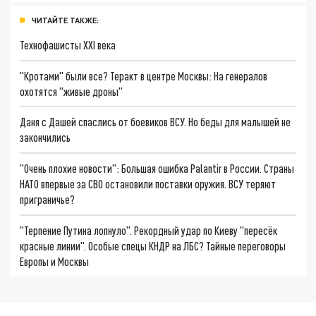
ЧИТАЙТЕ ТАКЖЕ:
Технофашисты XXI века
"Кротами" были все? Теракт в центре Москвы: На генералов
охотятся "живые дроны"
Даня с Дашей спаслись от боевиков ВСУ. Но беды для малышей не
закончились
"Очень плохие новости": Большая ошибка Palantir в России. Страны
НАТО впервые за СВО остановили поставки оружия. ВСУ теряют
приграничье?
"Терпение Путина лопнуло". Рекордный удар по Киеву "пересёк
красные линии". Особые спецы КНДР на ЛБС? Тайные переговоры
Европы и Москвы