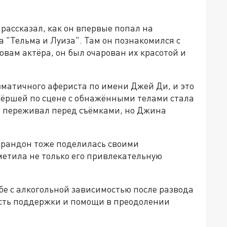
 рассказал, как он впервые попал на
 "Тельма и Луиза". Там он познакомился с
вам актёра, он был очарован их красотой и
зматичного афериста по имени Джей Ди, и это
тнёршей по сцене с обнажёнными телами стала
нь переживал перед съёмками, но Джина
Сарандон тоже поделилась своими
метила не только его привлекательную
бе с алкогольной зависимостью после развода
сть поддержки и помощи в преодолении