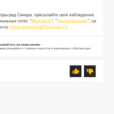
 Царьград Самара, присылайте свои наблюдения,
иальных сетях "
ВКонтакте
", "
Одноклассники
", на
почту
Elena.Voroncova@Tsargrad.TV
.
сывайтесь на наши каналы
ыми узнавайте о главных новостях и важнейших событиях дня.