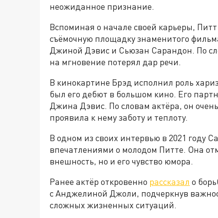
неожиданное признание.
Вспоминая о начале своей карьеры, Питт
съёмочную площадку знаменитого фильма
Джиной Дэвис и Сьюзан Сарандон. По сло
на мгновение потерял дар речи.
В кинокартине Брэд исполнил роль хари
был его дебют в большом кино. Его пар
Джина Дэвис. По словам актёра, он оче
проявила к нему заботу и теплоту.
В одном из своих интервью в 2021 году 
впечатлениями о молодом Питте. Она от
внешность, но и его чувство юмора.
Ранее актёр откровенно
рассказал
о борь
с Анджелиной Джоли, подчеркнув важно
сложных жизненных ситуаций.