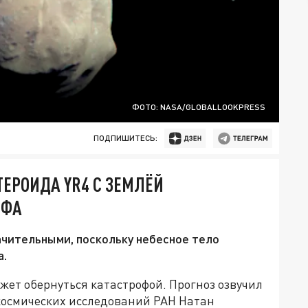
ФОТО: NASA/GLOBALLOOKPRESS
ПОДПИШИТЕСЬ:
ТЕРОИДА YR4 С ЗЕМЛЁЙ
ОФА
ачительными, поскольку небесное тело
а.
жет обернуться катастрофой. Прогноз озвучил
космических исследований РАН Натан