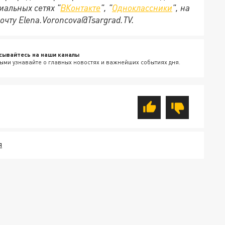
иальных сетях "
ВКонтакте
", "
Одноклассники
", на
очту Elena.Voroncova@Tsargrad.TV.
сывайтесь на наши каналы
ыми узнавайте о главных новостях и важнейших событиях дня.
Я