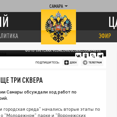
САМАРА
ИЙ
Ц
АЛИТИКА
ЭФИР
ФОТО: SVETLANA VOZMILOVA/GLOBALLOOKPRESS
ПОДПИШИТЕСЬ:
ЕЩЕ ТРИ СКВЕРА
рии Самары обсуждали ход работ по
рий.
 и городская среда" начались вторые этапы по
т о "Молодежном" парке и "Воронежских