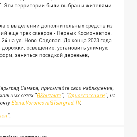
ец". Эти территории были выбраны жителями
а о выделении дополнительных средств из
ий еще трех скверов - Первых Космонавтов,
-24 на ул. Ново-Садовая. До конца 2023 года
 дорожки, освещение, установить уличную
форм, заняться посадкой деревьев,
 Царьград Самара, присылайте свои наблюдения,
иальных сетях "
ВКонтакте
", "
Одноклассники
", на
почту
Elena.Voroncova@Tsargrad.TV
.
зен
".
сывайтесь на наши каналы