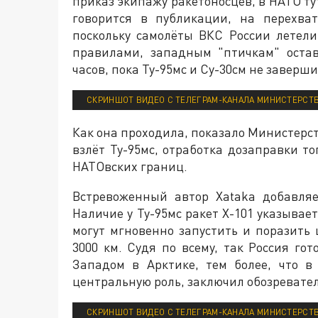
приказ экипажу ракетоносцев, в НАТО ту
говорится в публикации, на перехва
поскольку самолёты ВКС России летел
правилами, западным "птичкам" остав
часов, пока Ту-95мс и Су-30см не завер
СКРИНШОТ ВИДЕО С ТЕЛЕГРАМ-КАНАЛА МИНИСТЕРСТ
Как она проходила, показало Министерст
взлёт Ту-95мс, отработка дозаправки т
НАТОвских границ.
Встревоженный автор Xataka добавляе
Наличие у Ту-95мс ракет Х-101 указывает 
могут мгновенно запустить и поразить 
3000 км. Судя по всему, так Россия го
Западом в Арктике, тем более, что 
центральную роль, заключил обозревател
СКРИНШОТ ВИДЕО С ТЕЛЕГРАМ-КАНАЛА МИНИСТЕРСТ