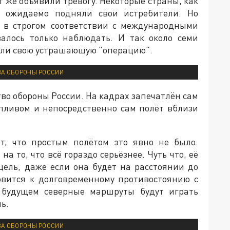
т же объявили тревогу. Некоторые страны, как
т ожидаемо подняли свои истребители. Но
и в строгом соответствии с международными
алось только наблюдать. И так около семи
шили свою устрашающую "операцию".
ВА ОБОРОНЫ РОССИИ
во обороны России. На кадрах запечатлён сам
опливом и непосредственно сам полёт вблизи
т, что простым полётом это явно не было.
на то, что всё гораздо серьёзнее. Чуть что, её
цель, даже если она будет на расстоянии до
товится к долговременному противостоянию с
в будущем северные маршруты будут играть
ь.
ВА ОБОРОНЫ РОССИИ