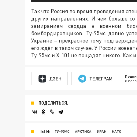
Так что Россия во время проведения спе
других направлениях. И чем больше со
замиранием сердца в военном блок
бомбардировщиков. Ту-95мс давно усп
Украине – прекрасное тому подтверждени
его ждёт в таком случае. У России воева
Ту-95мс и Х-101 не пощадят никого. Как
Подпи
ДЗЕН
ТЕЛЕГРАМ
и перв
ПОДЕЛИТЬСЯ:
ТЕГИ:
ТУ-95МС
АРКТИКА
ИРАН
НАТО