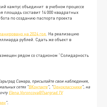
кий кампус объединит в учебном процессе
щая площадь составит 14 000 квадратных
абота по созданию паспорта проекта
ланировано на 2024 год
. На реализацию
иллиарда рублей. Сдать же объект в
азмещен рядом со стадионом “Солидарность
 Царьград Самара, присылайте свои наблюдения,
иальных сетях "
ВКонтакте
", "
Одноклассники
", на
почту
Elena.Voroncova@Tsargrad.TV
зен
".