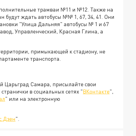
ополнительные трамваи №11 и №12. Также на
 будут ждать автобусы №№ 1, 67, 34, 41. Они
тановки "Улица Дальняя" автобусы № 1 и 67
авод, Управленческий, Красная Глина, а
территории, примыкающей к стадиону, не
епартаменте транспорта.
ей Царьград Самара, присылайте свои
странички в социальных сетях "
ВКонтакте
",
ал
" или на электронную
с.Дзен
".