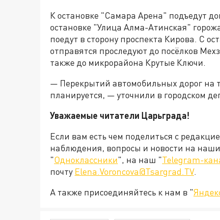
К остановке "Самара Арена" подъедут д
остановке "Улица Алма-Атинская" горожан
поедут в сторону проспекта Кирова. С ос
отправятся проследуют до посёлков Мехз
также до микрорайона Крутые Ключи.
— Перекрытий автомобильных дорог на 
планируется, — уточнили в городском д
Уважаемые читатели Царьграда!
Если вам есть чем поделиться с редакци
наблюдения, вопросы и новости на наши 
"
Одноклассники
", на наш "
Telegram-кан
почту
Elena.Voroncova@Tsargrad.TV
.
А также присоединяйтесь к нам в "
Яндек