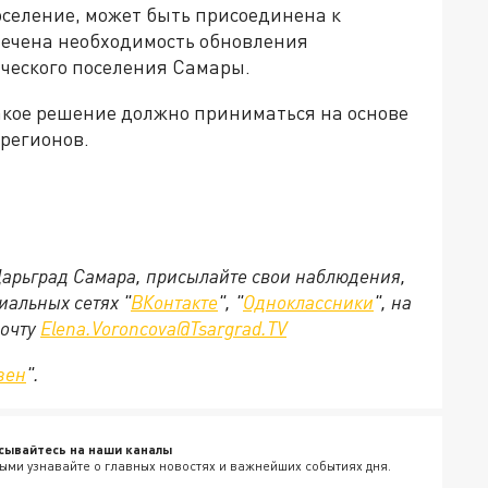
оселение, может быть присоединена к
мечена необходимость обновления
ческого поселения Самары.
такое решение должно приниматься на основе
 регионов.
 Царьград Самара, присылайте свои наблюдения,
иальных сетях "
ВКонтакте
", "
Одноклассники
", на
почту
Elena.Voroncova@Tsargrad.TV
зен
".
сывайтесь на наши каналы
ыми узнавайте о главных новостях и важнейших событиях дня.