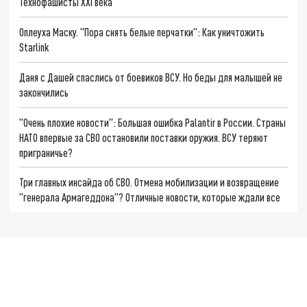
Технофашисты XXI века
Оплеуха Маску. "Пора снять белые перчатки": Как уничтожить
Starlink
Даня с Дашей спаслись от боевиков ВСУ. Но беды для малышей не
закончились
"Очень плохие новости": Большая ошибка Palantir в России. Страны
НАТО впервые за СВО остановили поставки оружия. ВСУ теряют
приграничье?
Три главных инсайда об СВО. Отмена мобилизации и возвращение
"генерала Армагеддона"? Отличные новости, которые ждали все