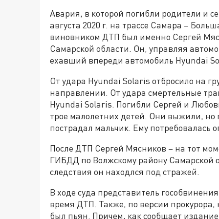
Авария, в которой погибли родители и с
августа 2020 г. на трассе Самара – Боль
виновником ДТП был именно Сергей Мя
Самарской области. Он, управляя автомо
ехавший впереди автомобиль Hyundai Sol
От удара Hyundai Solaris отбросило на гр
направлении. От удара смертельные тра
Hyundai Solaris. Погибли Сергей и Любо
трое малолетних детей. Они выжили, но
пострадал мальчик. Ему потребовалась 
После ДТП Сергей Мясников – на тот мо
ГИБДД по Волжскому району Самарской об
следствия он находлся под стражей.
В ходе суда представитель гособвинения
время ДТП. Также, по версии прокурора,
был пьян. Причем, как сообщает издание