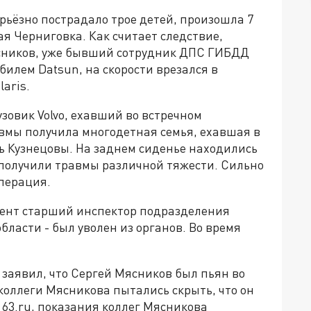
ерьёзно пострадало трое детей, произошла 7
шая Черниговка. Как считает следствие,
сников, уже бывший сотрудник ДПС ГИБДД
билем Datsun, на скорости врезался в
aris.
узовик Volvo, ехавший во встречном
вмы получила многодетная семья, ехавшая в
вь Кузнецовы. На заднем сиденье находились
 получили травмы различной тяжести. Сильно
операция.
мент старший инспектор подразделения
ласти - был уволен из органов. Во время
 заявил, что Сергей Мясников был пьян во
 коллеги Мясникова пытались скрыть, что он
 63.ru, показания коллег Мясникова