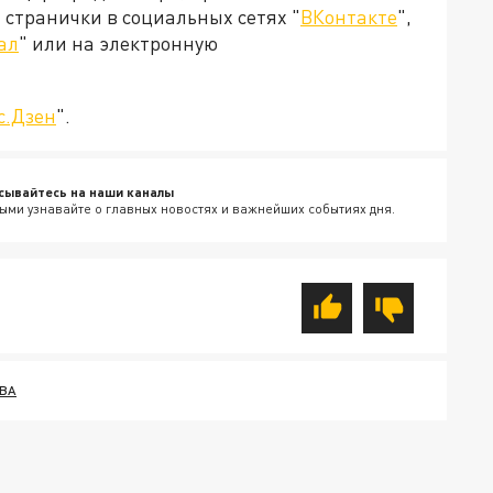
странички в социальных сетях "
ВКонтакте
",
ал
" или на электронную
с.Дзен
".
сывайтесь на наши каналы
ыми узнавайте о главных новостях и важнейших событиях дня.
ВА