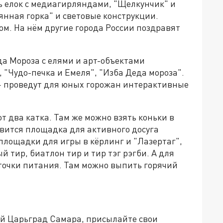
ь елок с медиагирляндами, "Щелкунчик" и
нная горка" и световые конструкции.
ом. На нём другие города России поздравят
да Мороза с елями и арт-объектами
 "Чудо-печка и Емеля", "Изба Деда мороза".
— проведут для юных горожан интерактивные
 два катка. Там же можно взять коньки в
оявится площадка для активного досуга
 площадки для игры в кёрлинг и "Лазертаг",
 тир, биатлон тир и тир тэг рэгби. А для
точки питания. Там можно выпить горячий
ей Царьград Самара, присылайте свои