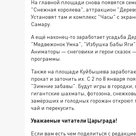
На главной площади снова появятся сем
"Снежная королева", аттракцион "Деревя
Установят там и комплекс "Часы" с экран
Самару.
А ещё наконец-то заработает усадьба Де
"Медвежонок Умка", "Избушка Бабы Яги",
Аниматоры — снеговики и герои сказок 
программы.
Также на площади Куйбышева заработают
прокат и заточить их. С 2 по 8 января п
"Зимние забавы". Будут игры в городки,
гигантские шахматы, фотозона, снежковый
замёрзших и голодных горожан откроют 
чай и перекусить.
Уважаемые читатели Царьграда!
Если вам есть чем поделиться с редакци