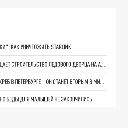
ТКИ": КАК УНИЧТОЖИТЬ STARLINK
АДМИНИСТРАЦИЯ НИЖНЕГО НОВГОРОДА ОТРИЦАЕТ СТРОИТЕЛЬСТВО ЛЕДОВОГО ДВОРЦА НА АВТОЗАВОДЕ
«ГАЗПРОМ» ПОСТРОИТ 703-МЕТРОВЫЙ НЕБОСКРЕБ В ПЕТЕРБУРГЕ – ОН СТАНЕТ ВТОРЫМ В МИРЕ ПО ВЫСОТЕ
. НО БЕДЫ ДЛЯ МАЛЫШЕЙ НЕ ЗАКОНЧИЛИСЬ