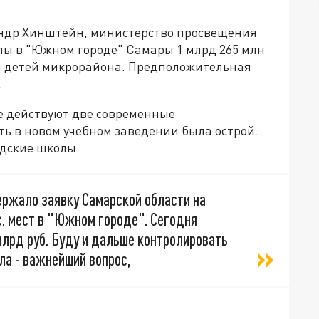
андр Хинштейн, министерство просвещения
лы в "Южном городе" Самары 1 млрд 265 млн
ячи детей микрорайона. Предположительная
.
же действуют две современные
ь в новом учебном заведении была острой.
одские школы.
ржало заявку Самарской области на
с. мест в "Южном городе". Сегодня
млрд руб. Буду и дальше контролировать
ла - важнейший вопрос,