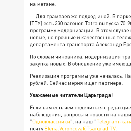
на метане.
— Для трамваев же подход иной. В парк
(ТТУ) есть 330 вагонов Tatra выпуска 70
программу модернизации. В этом случае 
новые, но прочные и качественные тележ
департамента транспорта Александр Ер
По словам чиновника, модернизация трам
закупка новых. В обновление уже имеющи
Реализация программы уже началась. На 
рублей. Сейчас мэрия ищет партнёра.
Уважаемые читатели Царьграда!
Если вам есть чем поделиться с редакци
наблюдения, вопросы и новости на наши 
"
Одноклассники
", на наш "
Telegram-кан
почту
Elena.Voroncova@Tsargrad.TV
.