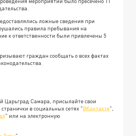
проведения мероприятий было пресечено 11
дательства.
предоставлялись ложные сведения при
арушались правила пребывания на
ние к ответственности были привлечены 5
призывают граждан сообщать о всех фактах
конодательства.
ей Царьград Самара, присылайте свои
странички в социальных сетях "
ВКонтакте
",
ал
" или на электронную
с.Дзен
".