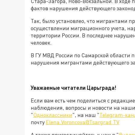
Стара-Загора, Ново-Вокзальной. В ходе 
фактов нарушения действующего законо
Так, было установлео, что мигрантами 
осуществлении миграционного учета, н
территории России. В последнее наруше
человек.
В ГУ МВД России по Самарской области 
нарушения мигрантами действующего за
Уважаемые читатели Царьграда!
Если вам есть чем поделиться с редакци
наблюдения, вопросы и новости на наши 
"
Одноклассники
", на наш "
Telegram-кан
почту
Elena.Voroncova@Tsargrad.TV
А также присоединяйтесь к нам в "
Яндек