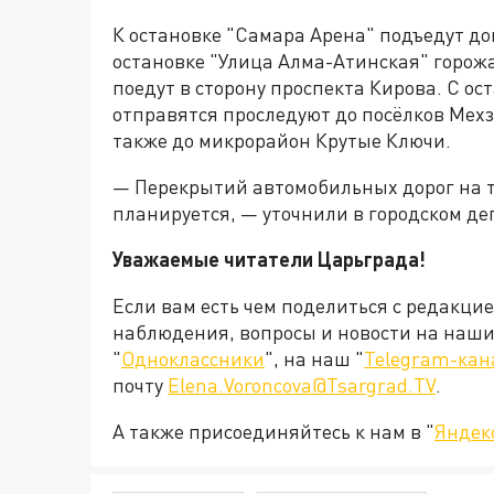
К остановке "Самара Арена" подъедут д
остановке "Улица Алма-Атинская" горожан
поедут в сторону проспекта Кирова. С ос
отправятся проследуют до посёлков Мехз
также до микрорайон Крутые Ключи.
— Перекрытий автомобильных дорог на 
планируется, — уточнили в городском д
Уважаемые читатели Царьграда!
Если вам есть чем поделиться с редакци
наблюдения, вопросы и новости на наши 
"
Одноклассники
", на наш "
Telegram-кан
почту
Elena.Voroncova@Tsargrad.TV
.
А также присоединяйтесь к нам в "
Яндек