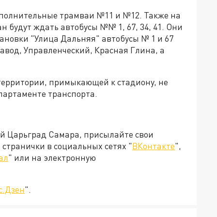
ополнительные трамваи №11 и №12. Также на
 будут ждать автобусы №№ 1, 67, 34, 41. Они
тановки "Улица Дальняя" автобусы № 1 и 67
авод, Управленческий, Красная Глина, а
территории, примыкающей к стадиону, не
епартаменте транспорта.
ей Царьград Самара, присылайте свои
странички в социальных сетях "
ВКонтакте
",
ал
" или на электронную
с.Дзен
".