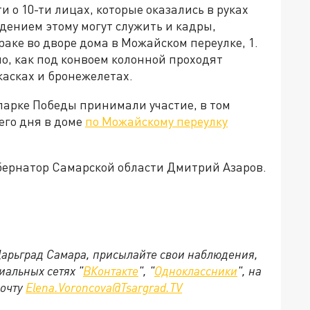
ти о 10-ти лицах, которые оказались в руках
дением этому могут служить и кадры,
раке во дворе дома в Можайском переулке, 1.
но, как под конвоем колонной проходят
асках и бронежелетах.
 парке Победы принимали участие, в том
его дня в доме
по Можайскому переулку
бернатор Самарской области Дмитрий Азаров.
 Царьград Самара, присылайте свои наблюдения,
иальных сетях "
ВКонтакте
", "
Одноклассники
", на
почту
Elena.Voroncova@Tsargrad.TV