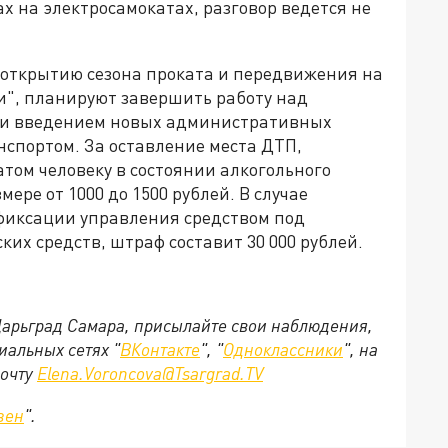
х на электросамокатах, разговор ведется не
 открытию сезона проката и передвижения на
", планируют завершить работу над
о и введением новых административных
спортом. За оставление места ДТП,
том человеку в состоянии алкогольного
ре от 1000 до 1500 рублей. В случае
фиксации управления средством под
их средств, штраф составит 30 000 рублей.
 Царьград Самара, присылайте свои наблюдения,
иальных сетях "
ВКонтакте
", "
Одноклассники
", на
почту
Elena.Voroncova@Tsargrad.TV
зен
".