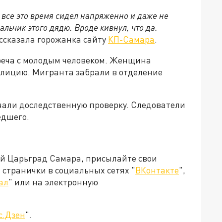
 все это время сидел напряженно и даже не
альчик этого дядю. Вроде кивнул, что да.
ссказала горожанка сайту
КП-Самара
.
треча с молодым человеком. Женщина
олицию. Мигранта забрали в отделение
ачали доследственную проверку. Следователи
едшего.
ей Царьград Самара, присылайте свои
странички в социальных сетях "
ВКонтакте
",
ал
" или на электронную
с.Дзен
".