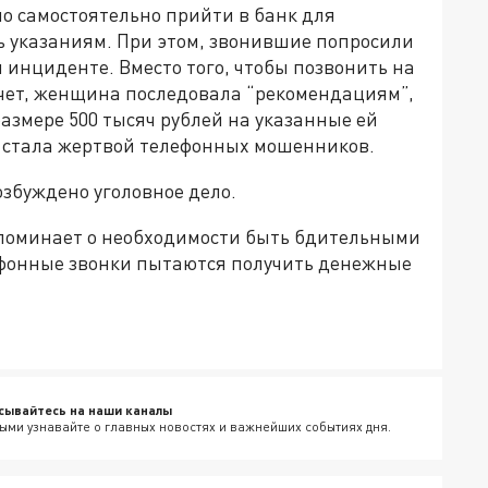
но самостоятельно прийти в банк для
ь указаниям. При этом, звонившие попросили
 инциденте. Вместо того, чтобы позвонить на
счет, женщина последовала “рекомендациям”,
размере 500 тысяч рублей на указанные ей
то стала жертвой телефонных мошенников.
озбуждено уголовное дело.
апоминает о необходимости быть бдительными
лефонные звонки пытаются получить денежные
сывайтесь на наши каналы
ыми узнавайте о главных новостях и важнейших событиях дня.