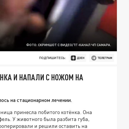
ФОТО: СКРИНШОТ С ВИДЕО/ТГ-КАНАЛ ЧП САМАРА.
ПОДПИШИТЕСЬ:
ЁНКА И НАПАЛИ С НОЖОМ НА
лось на стационарном лечении.
ница принесла побитого котёнка. Она
фель. У животного была разбита губа,
рооперировали и решили оставить на