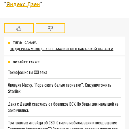
"
Яндекс.Дзен
".
ТЕГИ:
САМАРА
ПОДДЕРЖКА МОЛОДЫХ СПЕЦИАЛИСТОВ В САМАРСКОЙ ОБЛАСТИ
ЧИТАЙТЕ ТАКЖЕ:
Технофашисты XXI века
Оплеуха Маску. "Пора снять белые перчатки": Как уничтожить
Starlink
Даня с Дашей спаслись от боевиков ВСУ. Но беды для малышей не
закончились
Три главных инсайда об СВО. Отмена мобилизации и возвращение
"генерала Армагеддона"? Отличные новости, которые ждали все