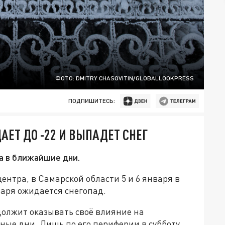
ФОТО: DMITRY CHASOVITIN/GLOBALLOOKPRESS
ПОДПИШИТЕСЬ:
ЕТ ДО -22 И ВЫПАДЕТ СНЕГ
а в ближайшие дни.
нтра, в Самарской области 5 и 6 января в
нваря ожидается снегопад.
олжит оказывать своё влияние на
ые дни. Лишь по его периферии в субботу