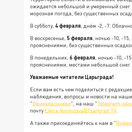
ожидается небольшой и умеренный снег.
морозная погода, без существенных осад
В субботу,
4 февраля
, днём -2, -7. Облач
В воскресенье,
5 февраля
, ночью -10, -15
прояснениями, без существенных осадков.
В понедельник,
6 февраля
, ночью -10, -1
прояснениями, местами небольшой снег. 
Уважаемые читатели Царьграда!
Если вам есть чем поделиться с редакци
наблюдения, вопросы и новости на наши 
"
Одноклассники
", на наш "
Telegram-кан
почту
Elena.Voroncova@Tsargrad.TV
.
А также присоединяйтесь к нам в "
Яндек