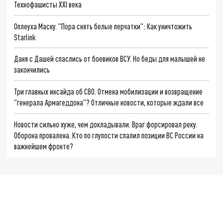
Технофашисты XXI века
Оплеуха Маску. "Пора снять белые перчатки": Как уничтожить
Starlink
Даня с Дашей спаслись от боевиков ВСУ. Но беды для малышей не
закончились
Три главных инсайда об СВО. Отмена мобилизации и возвращение
"генерала Армагеддона"? Отличные новости, которые ждали все
Новости сильно хуже, чем докладывали. Враг форсировал реку.
Оборона провалена. Кто по глупости спалил позиции ВС России на
важнейшем фронте?