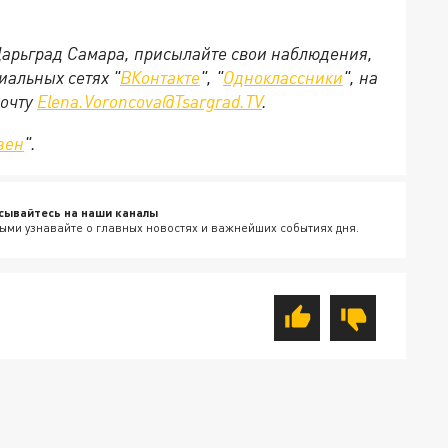
 Царьград Самара, присылайте свои наблюдения,
иальных сетях "
ВКонтакте
", "
Одноклассники
", на
почту
Elena.Voroncova@Tsargrad.TV
.
зен
".
сывайтесь на наши каналы
ыми узнавайте о главных новостях и важнейших событиях дня.