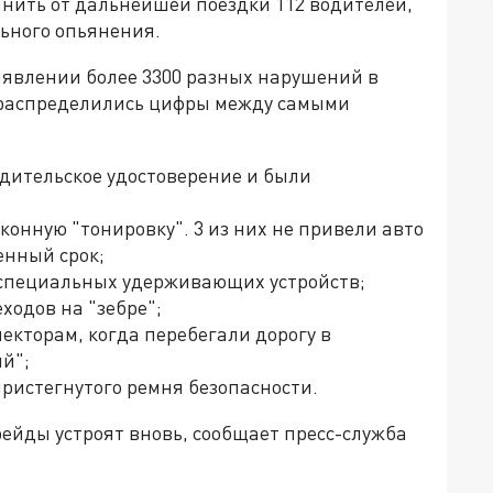
анить от дальнейшей поездки 112 водителей,
льного опьянения.
явлении более 3300 разных нарушений в
к распределились цифры между самыми
одительское удостоверение и были
аконную "тонировку". 3 из них не привели авто
енный срок;
 специальных удерживающих устройств;
ходов на "зебре";
пекторам, когда перебегали дорогу в
й";
пристегнутого ремня безопасности.
ейды устроят вновь, сообщает пресс-служба