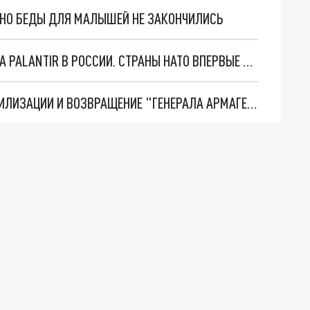
. НО БЕДЫ ДЛЯ МАЛЫШЕЙ НЕ ЗАКОНЧИЛИСЬ
"ОЧЕНЬ ПЛОХИЕ НОВОСТИ": БОЛЬШАЯ ОШИБКА PALANTIR В РОССИИ. СТРАНЫ НАТО ВПЕРВЫЕ ЗА СВО ОСТАНОВИЛИ ПОСТАВКИ ОРУЖИЯ. ВСУ ТЕРЯЮТ ПРИГРАНИЧЬЕ?
ТРИ ГЛАВНЫХ ИНСАЙДА ОБ СВО. ОТМЕНА МОБИЛИЗАЦИИ И ВОЗВРАЩЕНИЕ "ГЕНЕРАЛА АРМАГЕДДОНА"? ОТЛИЧНЫЕ НОВОСТИ, КОТОРЫЕ ЖДАЛИ ВСЕ