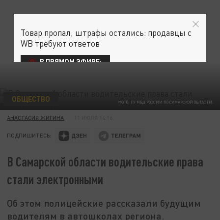
Товар пропал, штрафы остались: продавцы с
WB требуют ответов
В ПРЯМОМ ЭФИРЕ:
ОБЩЕСТВО
ФОТО: ГУ МВД РОССИИ ПО САМАРСКОЙ ОБЛАСТИ.
АНАСТАСИЯ ЖИГИНА
11 ИЮЛЯ 14:16
ПОДПИШИТЕСЬ:
В Самарской области водительские права
стали электронными
Об этом полицейские рассказали будущим
водителям в автошколах региона.