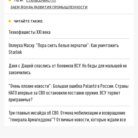
ТЕГИ:
СТАЛЬСЕРВИС-ТЛ
ЗАЕМ ФОНДА РАЗВИТИЯ ПРОМЫШЛЕННОСТИ
ЧИТАЙТЕ ТАКЖЕ:
Технофашисты XXI века
Оплеуха Маску. "Пора снять белые перчатки": Как уничтожить
Starlink
Даня с Дашей спаслись от боевиков ВСУ. Но беды для малышей не
закончились
"Очень плохие новости": Большая ошибка Palantir в России. Страны
НАТО впервые за СВО остановили поставки оружия. ВСУ теряют
приграничье?
Три главных инсайда об СВО. Отмена мобилизации и возвращение
"генерала Армагеддона"? Отличные новости, которые ждали все