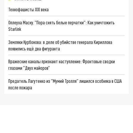
Технофашисты XXI века
Оплеуха Маску. "Пора снять белые перчатки": Как уничтожить
Starlink
Земляки Курбонова: в деле об убийстве генерала Кириллова
появились ещё два фигуранта
Вражеские каналы признают наступление: Фронтовые сводки
глазами "Двух майоров"
Предатель Лагутенко из "Мумий Тролля" лишился особняка в США
после пожара